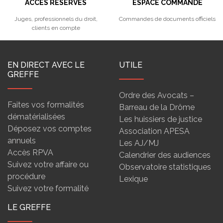
ACCÈS RÉSERVÉS
ESPACE COMMANDE
Juges, professionnels du droit,
Commandes de documents officiels
clients en compte
EN DIRECT AVEC LE
UTILE
GREFFE
Ordre des Avocats –
Faites vos formalités
Barreau de la Drôme
dématérialisées
Les huissiers de justice
Déposez vos comptes
Association APESA
annuels
Les AJ/MJ
Accès RPVA
Calendrier des audiences
Suivez votre affaire ou
Observatoire statistiques
procédure
Lexique
Suivez votre formalité
LE GREFFE