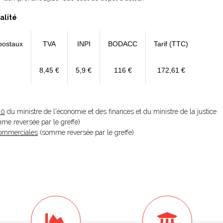
alité
postaux
TVA
INPI
BODACC
Tarif (TTC)
8,45 €
5,9 €
116 €
172,61 €
20
du ministre de l'économie et des finances et du ministre de la justice
omme reversée par le greffe)
 Commerciales
(somme reversée par le greffe)