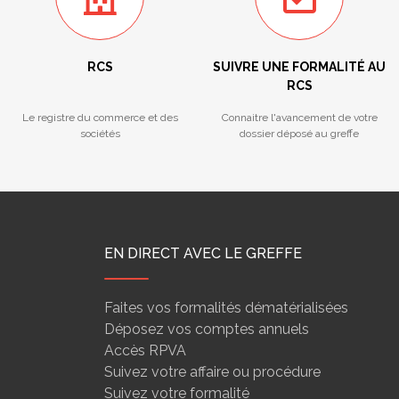
RCS
SUIVRE UNE FORMALITÉ AU
RCS
Le registre du commerce et des
Connaitre l'avancement de votre
sociétés
dossier déposé au greffe
EN DIRECT AVEC LE GREFFE
Faites vos formalités dématérialisées
Déposez vos comptes annuels
Accès RPVA
Suivez votre affaire ou procédure
Suivez votre formalité