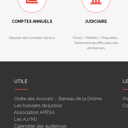
COMPTES ANNUELS
JUDICIAIRE
Déposer des comptes sociaux
Fonds / Référés / Requêtes.
Traitement de difficultés des
entreprises
UTILE
L
Ordre des Avocats – Barreau de la Drôme
Fo
Les huissiers de justice
Co
Association APESA
Les AJ/MJ
Calendrier des audiences