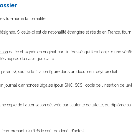
dossier
 pas lui-même la formalité
ésignée. Si celle-ci est de nationalité étrangère et réside en France, fourn
ation
datée et signée en original par l’intéressé, qui fera l'objet d'une vérifi
s auprès du casier judiciaire
 parents), sauf si la filiation figure dans un document déjà produit
 un journal d’annonces légales (pour SNC, SCS : copie de l’insertion de l’a
une copie de l'autorisation délivrée par l'autorité de tutelle, du diplôme ou 
 (comprenant 13,16 €de coût de dépôt d'actes).