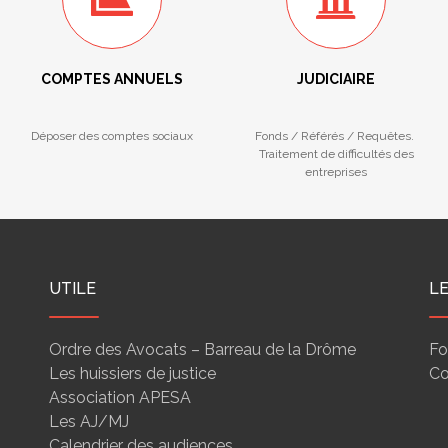
COMPTES ANNUELS
JUDICIAIRE
Déposer des comptes sociaux
Fonds / Référés / Requêtes.
Traitement de difficultés des
entreprises
UTILE
L
Ordre des Avocats – Barreau de la Drôme
Fo
Les huissiers de justice
Co
Association APESA
Les AJ/MJ
Calendrier des audiences