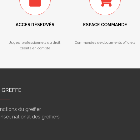
ACCÈS RÉSERVÉS
ESPACE COMMANDE
Juges, professionnels du droit,
Commandes de documents officiels
clients en compte
E GREFFE
nctions du greffier
nseil national des greffiers