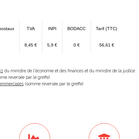
postaux
TVA
INPI
BODACC
Tarif (TTC)
8,45 €
5,9 €
0 €
56,61 €
20
du ministre de l'économie et des finances et du ministre de la justice
omme reversée par le greffe)
 Commerciales
(somme reversée par le greffe)