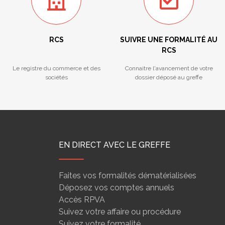
RCS
SUIVRE UNE FORMALITÉ AU
RCS
Le registre du commerce et des
Connaitre l'avancement de votre
sociétés
dossier déposé au greffe
EN DIRECT AVEC LE GREFFE
Faites vos formalités dématérialisées
Déposez vos comptes annuels
Accès RPVA
Suivez votre affaire ou procédure
Suivez votre formalité