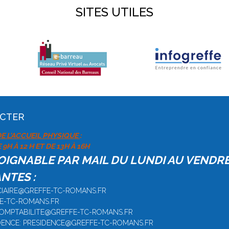
SITES UTILES
ACTER
E L'ACCUEIL PHYSIQUE
:
9H À 12 H ET DE 13H À 16H
JOIGNABLE PAR MAIL DU LUNDI AU VENDR
NTES :
DICIAIRE@GREFFE-TC-ROMANS.FR
FE-TC-ROMANS.FR
 COMPTABILITE@GREFFE-TC-ROMANS.FR
IDENCE: PRESIDENCE@GREFFE-TC-ROMANS.FR