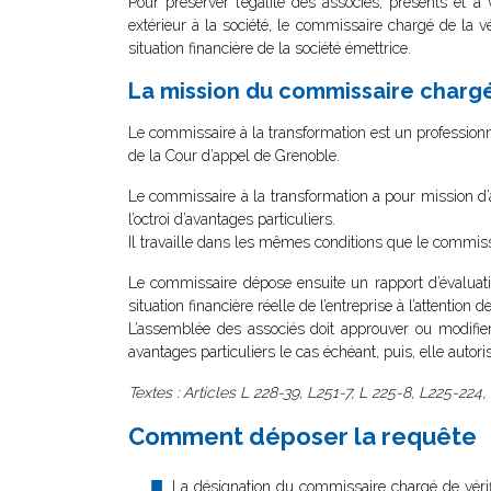
Pour préserver l’égalité des associés, présents et à 
extérieur à la société, le commissaire chargé de la vér
situation financière de la société émettrice.
La mission du commissaire chargé 
Le commissaire à la transformation est un professionn
de la Cour d’appel de Grenoble.
Le commissaire à la transformation a pour mission d’ap
l’octroi d’avantages particuliers.
Il travaille dans les mêmes conditions que le commiss
Le commissaire dépose ensuite un rapport d’évaluat
situation financière réelle de l’entreprise à l’attention d
L’assemblée des associés doit approuver ou modifier 
avantages particuliers le cas échéant, puis, elle autorise
Textes : Articles L 228-39, L251-7, L 225-8, L225-224,
Comment déposer la requête
La désignation du commissaire chargé de vérifier