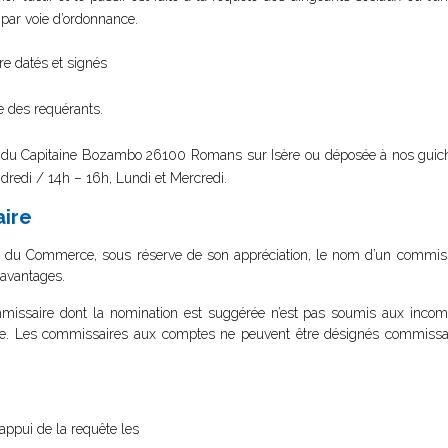
par voie d’ordonnance.
e datés et signés
e des requérants.
ue du Capitaine Bozambo 26100 Romans sur Isère ou déposée à nos guiche
dredi / 14h – 16h, Lundi et Mercredi.
ire
l du Commerce, sous réserve de son appréciation, le nom d’un commissa
s avantages.
mmissaire dont la nomination est suggérée n’est pas soumis aux incomp
e. Les commissaires aux comptes ne peuvent être désignés commissai
’appui de la requête les