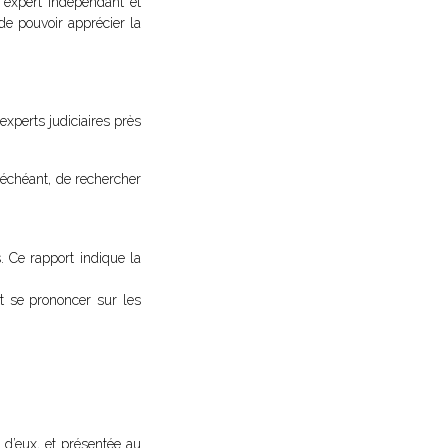
n expert indépendant et
 de pouvoir apprécier la
xperts judiciaires près
s échéant, de rechercher
 Ce rapport indique la
et se prononcer sur les
n d’eux, et présentée au