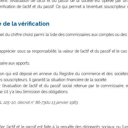
venir, l’évaluation de l’actif et du passif de la société est opérée par u
ification de l’actif et du passif. Ce qui permet à l’éventuel souscripteur
de la vérification
el du chiffre choisi parmi la liste des commissaires aux comptes ou des e
précier sous sa responsabilité, la valeur de l’actif et du passif et le ca
aire aux apports.
ion qui est déposé en annexe du Registre du commerce et des sociétés.
es souscripteurs. Il garantit la situation financière de la société.
l’évaluation de l’actif et du passif social retenue par le commissaire, 
 s’il y’a lieu l’émission des obligations.
 L 225-10, décret n° 86-73du 13 janvier 1983.
 l’actif et le passif est faite à la requête des dirigeants sociaux ou l’u