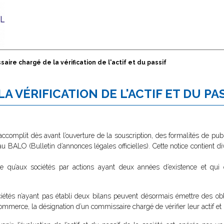
aire chargé de la vérification de l'actif et du passif
 VÉRIFICATION DE L'ACTIF ET DU PA
accomplit dès avant l’ouverture de la souscription, des formalités de publ
au BALO (Bulletin d’annonces légales officielles). Cette notice contient d
ise qu’aux sociétés par actions ayant deux années d’existence et qui 
ciétés n’ayant pas établi deux bilans peuvent désormais émettre des obli
merce, la désignation d’un commissaire chargé de vérifier leur actif et l