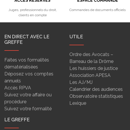
ACCÈS RÉSERVÉS
ESPACE COMMANDE
Juges, professionnels du droit,
Commandes de documents officiels
clients en compte
EN DIRECT AVEC LE
UTILE
GREFFE
Ordre des Avocats –
Faites vos formalités
Barreau de la Drôme
dématérialisées
Les huissiers de justice
Déposez vos comptes
Association APESA
annuels
Les AJ/MJ
Accès RPVA
Calendrier des audiences
Suivez votre affaire ou
Observatoire statistiques
procédure
Lexique
Suivez votre formalité
LE GREFFE