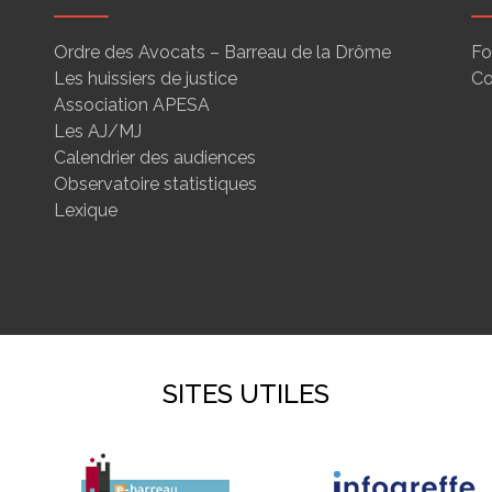
Ordre des Avocats – Barreau de la Drôme
Fo
Les huissiers de justice
Co
Association APESA
Les AJ/MJ
Calendrier des audiences
Observatoire statistiques
Lexique
SITES UTILES