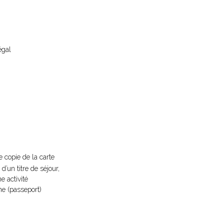
égal
e copie de la carte
d’un titre de séjour,
e activité
nne (passeport)