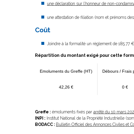
une déclaration sur l’honneur de non-condamn
une attestation de filiation (nom et prénoms des 
Coût
Joindre à la formalité un règlement de
185.77 €
Répartition du montant exigé pour cette form
Emoluments du Greffe (HT)
Débours / Frais 
42,26 €
0 €
Greffe :
émoluments fixés par
arrêté du 10 mars 20
INPI :
Institut National de la Propriété Industrielle (s
BODACC :
Bulletin Officiel des Annonces Civiles et