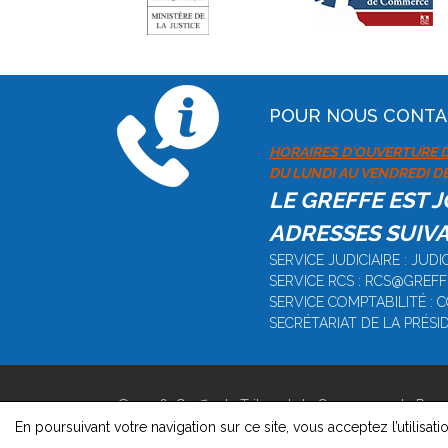
POUR NOUS CONT
HORAIRES D'OUVERTURE D
DU LUNDI AU VENDREDI DE 
LE GREFFE EST 
ADRESSES SUIVA
SERVICE JUDICIAIRE : JU
SERVICE RCS : RCS@GREF
SERVICE COMPTABILITÉ :
SECRÉTARIAT DE LA PRÉS
© 2026, Greffe du Tribunal de Commerce de Rom
Version : 1.8.1
En poursuivant votre navigation sur ce site, vous acceptez l’utilisati