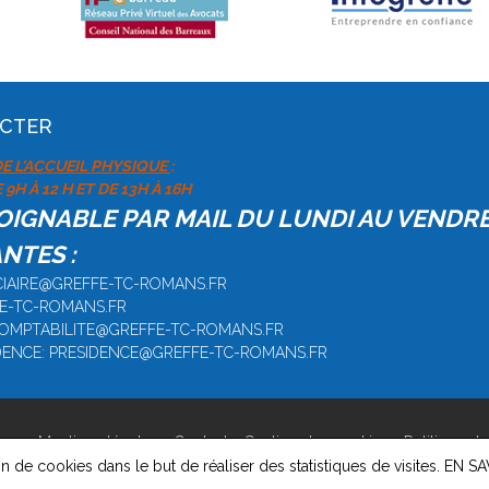
ACTER
E L'ACCUEIL PHYSIQUE
:
9H À 12 H ET DE 13H À 16H
JOIGNABLE PAR MAIL DU LUNDI AU VENDR
NTES :
DICIAIRE@GREFFE-TC-ROMANS.FR
FE-TC-ROMANS.FR
 COMPTABILITE@GREFFE-TC-ROMANS.FR
IDENCE: PRESIDENCE@GREFFE-TC-ROMANS.FR
ans -
Mentions légales
-
Contact
-
Gestion des cookies
-
Politique de
on de cookies dans le but de réaliser des statistiques de visites.
EN SA