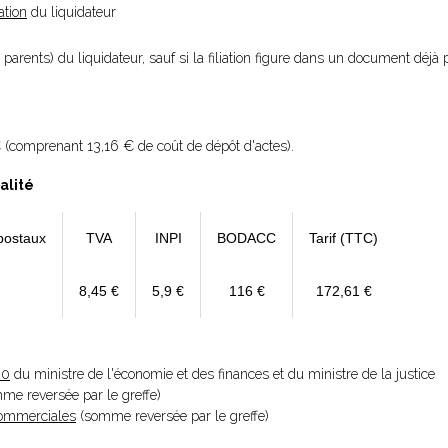
ation
du liquidateur
parents) du liquidateur, sauf si la filiation figure dans un document déjà p
 (comprenant 13,16 € de coût de dépôt d'actes).
alité
postaux
TVA
INPI
BODACC
Tarif (TTC)
8,45 €
5,9 €
116 €
172,61 €
20
du ministre de l'économie et des finances et du ministre de la justice
omme reversée par le greffe)
 Commerciales
(somme reversée par le greffe)