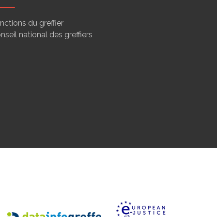
nctions du greffier
nseil national des greffiers