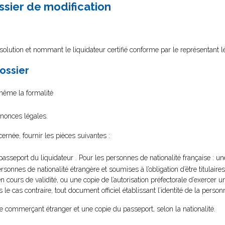
ssier de modification
olution et nommant le liquidateur certifié conforme par le représentant l
dossier
 même la formalité
nnonces légales.
cernée, fournir les pièces suivantes :
passeport du liquidateur . Pour les personnes de nationalité française : un
sonnes de nationalité étrangère et soumises à l’obligation d’être titulaires 
n cours de validité, ou une copie de l’autorisation préfectorale d’exercer un
 le cas contraire, tout document officiel établissant l’identité de la perso
de commerçant étranger et une copie du passeport, selon la nationalité.