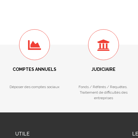
COMPTES ANNUELS
JUDICIAIRE
Déposer des comptes sociaux
Fonds / Référés / Requêtes.
Traitement de difficultés des
entreprises
UTILE
L