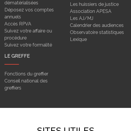
dématérialisées
Les huissiers de justice
Déposez vos comptes
Association APESA
annuels
Les AJ/MJ
Accès RPVA
Calendrier des audiences
Suivez votre affaire ou
Observatoire statistiques
procédure
Lexique
Suivez votre formalité
LE GREFFE
Fonctions du greffier
Conseil national des
greffiers
SITES UTILES