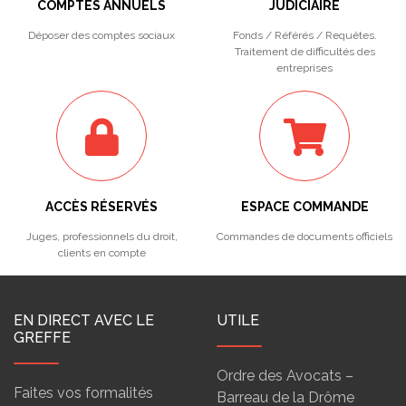
COMPTES ANNUELS
JUDICIAIRE
Déposer des comptes sociaux
Fonds / Référés / Requêtes.
Traitement de difficultés des
entreprises
ACCÈS RÉSERVÉS
ESPACE COMMANDE
Juges, professionnels du droit,
Commandes de documents officiels
clients en compte
EN DIRECT AVEC LE
UTILE
GREFFE
Ordre des Avocats –
Faites vos formalités
Barreau de la Drôme