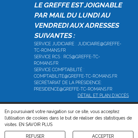
LE GREFFE EST JOIGNABLE
PAR MAIL DU LUNDI AU
VENDREDI AUX ADRESSES
SUIVANTES :
SERVICE JUDICIAIRE : JUDICIAIRE@GREFFE-
TC-ROMANS.FR
SERVICE RCS : RCS@GREFFE-TC-
ROMANS.FR
SERVICE COMPTABILITÉ :
COMPTABILITE@GREFFE-TC-ROMANS.FR
SECRÉTARIAT DE LA PRÉSIDENCE:
PRESIDENCE@GREFFE-TC-ROMANS.FR
DÉTAIL ET PLAN D'ACCÈS
En poursuivant votre navigation sur ce site, vous acceptez
© 2026, Greffe du Tribunal de Commerce de Romans -
l’utilisation de cookies dans le but de réaliser des statistiques de
Mentions légales
-
Contact
-
Gestion des cookies
-
Politique de
visites.
EN SAVOIR PLUS
confidentialité et de cookies
Version : 1.8.1
REFUSER
ACCEPTER