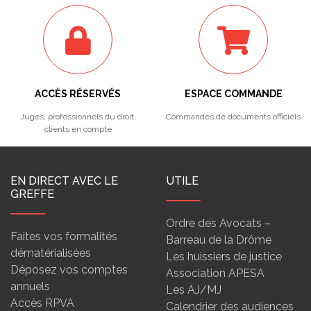
ACCÈS RÉSERVÉS
ESPACE COMMANDE
Juges, professionnels du droit,
Commandes de documents officiels
clients en compte
EN DIRECT AVEC LE
UTILE
GREFFE
Ordre des Avocats –
Faites vos formalités
Barreau de la Drôme
dématérialisées
Les huissiers de justice
Déposez vos comptes
Association APESA
annuels
Les AJ/MJ
Accès RPVA
Calendrier des audiences