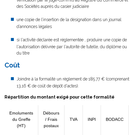
vérification par le juge-commis au Registre du Commerce et
des Sociétés auprès du casier judiciaire
une copie de l’insertion de la désignation dans un journal
d’annonces légales
si l'activité déclarée est réglementée , produire une copie de
l'autorisation délivrée par l'autorité de tutelle, du diplôme ou
du titre
Coût
Joindre à la formalité un règlement de
185.77 € (comprenant
13,16 € de coût de dépôt d'actes).
Répartition du montant exigé pour cette formalité
Emoluments
Débours
du Greffe
/ Frais
TVA
INPI
BODACC
(HT)
postaux