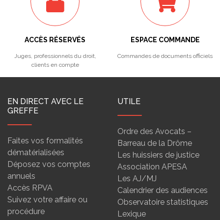
ACCÈS RÉSERVÉS
ESPACE COMMANDE
Juges, professionnels du droit,
Commandes de documents officiels
clients en compte
EN DIRECT AVEC LE
UTILE
GREFFE
Ordre des Avocats –
Faites vos formalités
Barreau de la Drôme
dématérialisées
Les huissiers de justice
Déposez vos comptes
Association APESA
annuels
Les AJ/MJ
Accès RPVA
Calendrier des audiences
Suivez votre affaire ou
Observatoire statistiques
procédure
Lexique