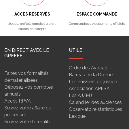
ACCÈS RÉSERVÉS
ESPACE COMMANDE
Juges, professionnels du droit,
Commandes de documents officiels
clients en compte
EN DIRECT AVEC LE
UTILE
GREFFE
Ordre des Avocats –
Faites vos formalités
Barreau de la Drôme
dématérialisées
Les huissiers de justice
Déposez vos comptes
Association APESA
annuels
Les AJ/MJ
Accès RPVA
Calendrier des audiences
Suivez votre affaire ou
Observatoire statistiques
procédure
Lexique
Suivez votre formalité