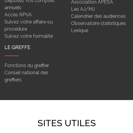
Déposez vos comptes
Association APESA
annuels
Les AJ/MJ
Accès RPVA
Calendrier des audiences
Suivez votre affaire ou
Observatoire statistiques
procédure
Lexique
Suivez votre formalité
LE GREFFE
Fonctions du greffier
Conseil national des
greffiers
SITES UTILES