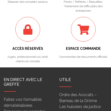
Déposer des comptes sociaux
Fonds / Référés / Requêtes.
Traitement de difficultés des
entreprises
ACCÈS RÉSERVÉS
ESPACE COMMANDE
Juges, professionnels du droit,
Commandes de documents officiels
clients en compte
EN DIRECT AVEC LE
UTILE
GREFFE
Ordre des Avocats –
Faites vos formalités
Barreau de la Drôme
dématérialisées
Les huissiers de justice