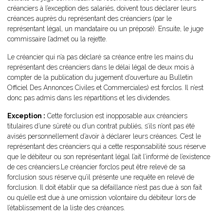
créanciers à l’exception des salariés, doivent tous déclarer leurs
créances auprès du représentant des créanciers (par le
représentant légal, un mandataire ou un préposé). Ensuite, le juge
commissaire l’admet ou la rejette.
Le créancier qui n’a pas déclaré sa créance entre les mains du
représentant des créanciers dans le délai légal de deux mois à
compter de la publication du jugement d’ouverture au Bulletin
Officiel Des Annonces Civiles et Commerciales) est forclos. Il n’est
donc pas admis dans les répartitions et les dividendes.
Exception :
Cette forclusion est inopposable aux créanciers
titulaires d’une sûreté ou d’un contrat publiés, s’ils n’ont pas été
avisés personnellement d’avoir à déclarer leurs créances. C’est le
représentant des créanciers qui a cette responsabilité sous réserve
que le débiteur ou son représentant légal l’ait l’informé de l’existence
de ces créanciers.Le créancier forclos peut être relevé de sa
forclusion sous réserve qu’il présente une requête en relevé de
forclusion. Il doit établir que sa défaillance n’est pas due à son fait
ou qu’elle est due à une omission volontaire du débiteur lors de
l’établissement de la liste des créances.