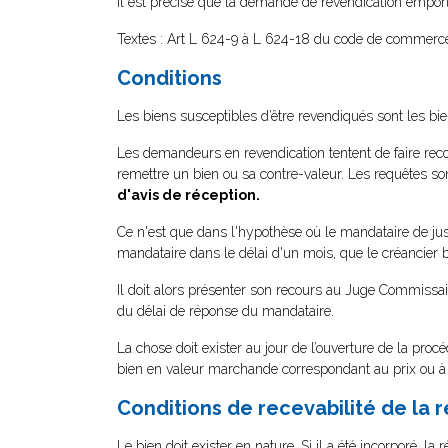
Il est précisé que la demande de revendication emport
Textes : Art L 624-9 à L 624-18 du code de commerce
Conditions
Les biens susceptibles d’être revendiqués sont les bie
Les demandeurs en revendication tentent de faire recon
remettre un bien ou sa contre-valeur. Les requêtes so
d'avis de réception.
Ce n'est que dans l'hypothèse où le mandataire de jus
mandataire dans le délai d'un mois, que le créancier b
Il doit alors présenter son recours au Juge Commissai
du délai de réponse du mandataire.
La chose doit exister au jour de l’ouverture de la procéd
bien en valeur marchande correspondant au prix ou à la 
Conditions de recevabilité de la r
Le bien doit exister en nature. Si il a été incorporé, 