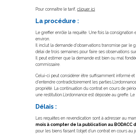
Pour connaître le tarif,
cliquer ici
La procédure :
Le greffier enrôle la requête. Une fois la consignation
environ.
Il inclut la demande d'observations transmise par le gr
délai de trois semaines pour faire ses observations s
Il peut estimer que la demande est bien ou mal fondée,
commissaire.
Celui-ci peut considérer être suffisamment informé et i
d'entendre contradictoirement les parties.L’ordonnance
propriété. La continuation du contrat en cours de pér
une restitution.L’ordonnance est déposée au greffe. Le
Délais :
Les requêtes en revendication sont à adresser au man
mois à compter de la publication au BODACC 
pour les biens faisant l’objet d’un contrat en cours au 