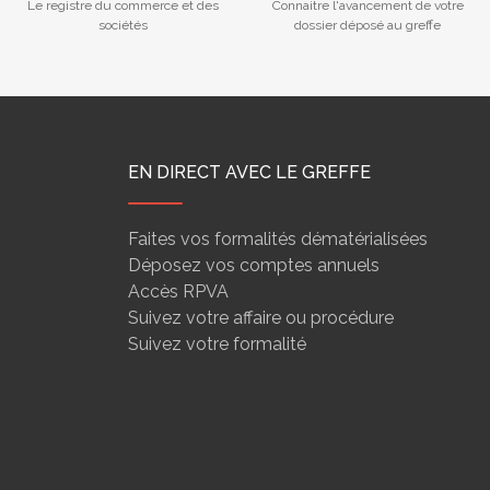
Le registre du commerce et des
Connaitre l'avancement de votre
sociétés
dossier déposé au greffe
EN DIRECT AVEC LE GREFFE
Faites vos formalités dématérialisées
Déposez vos comptes annuels
Accès RPVA
Suivez votre affaire ou procédure
Suivez votre formalité