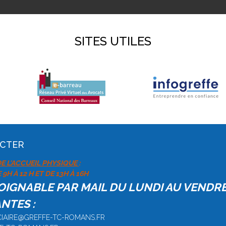
SITES UTILES
ACTER
E L'ACCUEIL PHYSIQUE
:
9H À 12 H ET DE 13H À 16H
JOIGNABLE PAR MAIL DU LUNDI AU VENDR
NTES :
DICIAIRE@GREFFE-TC-ROMANS.FR