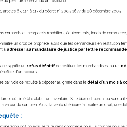
e de plein droit demande en restitution.
, articles 67, 114 à 117 du décret n° 2005-1677 du 28 décembre 2005
ns corporels et incorporels (mobiliers, équipements, fonds de commerce, lo
naître un droit de propriété, alors que les demandeurs en restitution tent
nt à
adresser au mandataire de justice par lettre recomman
tice signifie un
refus définitif
de restituer les marchandises, ou un
dé
énéficie d'un recours.
re par voie de requête à déposer au greffe dans le
délai d'un mois à 
ure, d’où l’intérêt d’établir un inventaire. Si le bien est perdu, ou vendu i
valeur de son bien. Ainsi, la vente ultérieure fait naître un droit, une de
equête :
la récupération doit pouvoir se faire sans dommage pour lui comme pour le b