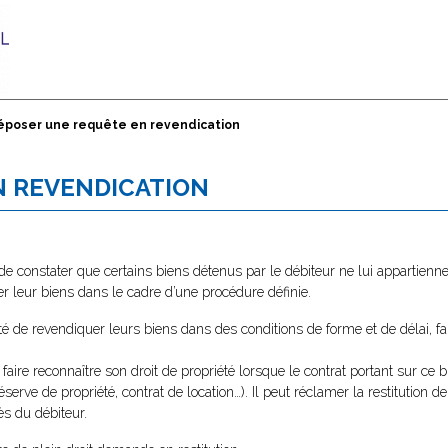
époser une requête en revendication
N REVENDICATION
e, de constater que certains biens détenus par le débiteur ne lui appartienn
r leur biens dans le cadre d’une procédure définie.
té de revendiquer leurs biens dans des conditions de forme et de délai, fa
aire reconnaître son droit de propriété lorsque le contrat portant sur ce bie
réserve de propriété, contrat de location…). Il peut réclamer la restitution 
ès du débiteur.