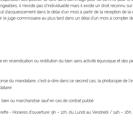
angeables, il n’existe pas d’individualité mais il existe un droit reconnu su
t d’acquiescement dans le délai d’un mois à partir de la réception de la
ir le juge-commissaire au plus tard dans un délai d’un mois à compter de 
en revendication ou restitution du bien sans activité équivoque et des piè
réponse du mandataire, c'est-à-dire dans ce second cas, la photocopie de 
dataire
un bien ou marchandise sauf en cas de contrat publié
greffe - Horaires d'ouverture: 9h – 12h, du Lundi au Vendredi / 14h – 16h