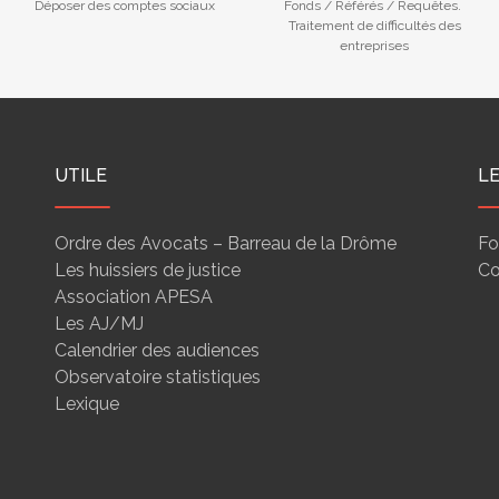
Déposer des comptes sociaux
Fonds / Référés / Requêtes.
Traitement de difficultés des
entreprises
UTILE
L
Ordre des Avocats – Barreau de la Drôme
Fo
Les huissiers de justice
Co
Association APESA
Les AJ/MJ
Calendrier des audiences
Observatoire statistiques
Lexique