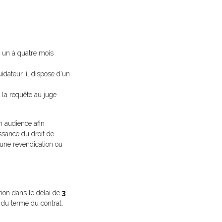
de un à quatre mois
idateur, il dispose d'un
 la requête au juge
on audience afin
issance du droit de
 une revendication ou
ion dans le délai de
3
u du terme du contrat,