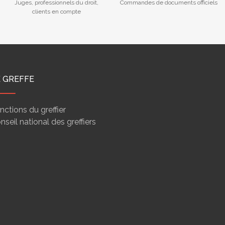
Juges, professionnels du droit,
Commandes de documents officiels
clients en compte
E GREFFE
nctions du greffier
nseil national des greffiers