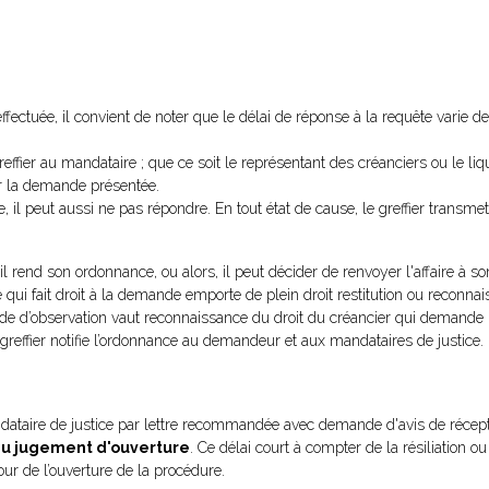
 effectuée, il convient de noter que le délai de réponse à la requête varie 
effier au mandataire ; que ce soit le représentant des créanciers ou le liqu
ur la demande présentée.
 il peut aussi ne pas répondre. En tout état de cause, le greffier transmet
l rend son ordonnance, ou alors, il peut décider de renvoyer l'affaire à s
 qui fait droit à la demande emporte de plein droit restitution ou reconna
iode d’observation vaut reconnaissance du droit du créancier qui demande
 greffier notifie l’ordonnance au demandeur et aux mandataires de justice.
dataire de justice par lettre recommandée avec demande d'avis de récept
du jugement d'ouverture
. Ce délai court à compter de la résiliation o
jour de l’ouverture de la procédure.