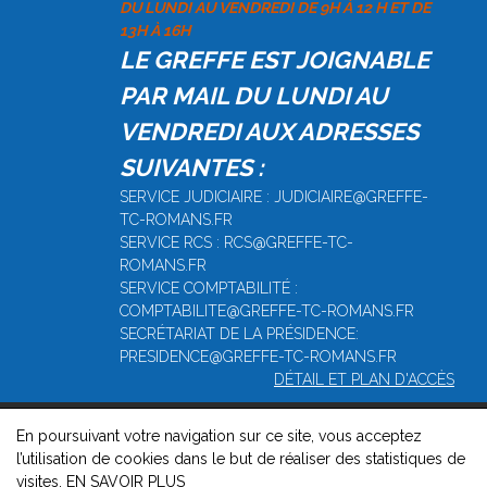
DU LUNDI AU VENDREDI DE 9H À 12 H ET DE
13H À 16H
LE GREFFE EST JOIGNABLE
PAR MAIL DU LUNDI AU
VENDREDI AUX ADRESSES
SUIVANTES :
SERVICE JUDICIAIRE : JUDICIAIRE@GREFFE-
TC-ROMANS.FR
SERVICE RCS : RCS@GREFFE-TC-
ROMANS.FR
SERVICE COMPTABILITÉ :
COMPTABILITE@GREFFE-TC-ROMANS.FR
SECRÉTARIAT DE LA PRÉSIDENCE:
PRESIDENCE@GREFFE-TC-ROMANS.FR
DÉTAIL ET PLAN D'ACCÈS
En poursuivant votre navigation sur ce site, vous acceptez
© 2026, Greffe du Tribunal de Commerce de Romans -
l’utilisation de cookies dans le but de réaliser des statistiques de
Mentions légales
-
Contact
-
Gestion des cookies
-
Politique de
visites.
EN SAVOIR PLUS