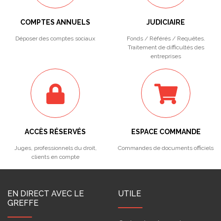
COMPTES ANNUELS
JUDICIAIRE
Déposer des comptes sociaux
Fonds / Référés / Requêtes.
Traitement de difficultés des
entreprises
ACCÈS RÉSERVÉS
ESPACE COMMANDE
Juges, professionnels du droit,
Commandes de documents officiels
clients en compte
EN DIRECT AVEC LE
UTILE
GREFFE