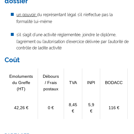
dossier
un pouvoir
du représentant légal s’il n’effectue pas la
formalité lui-même
s’il s’agit d’une activité réglementée, joindre le diplôme,
l’agrément ou l’autorisation d’exercice délivrée par l’autorité de
contrôle de ladite activité
Coût
Emoluments
Débours
du Greffe
/ Frais
TVA
INPI
BODACC
(HT)
postaux
8,45
5,9
42,26 €
0 €
116 €
€
€