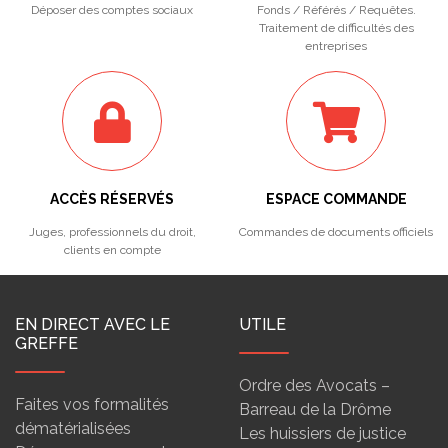
Déposer des comptes sociaux
Fonds / Référés / Requêtes.
Traitement de difficultés des
entreprises
ACCÈS RÉSERVÉS
ESPACE COMMANDE
Juges, professionnels du droit,
Commandes de documents officiels
clients en compte
EN DIRECT AVEC LE
UTILE
GREFFE
Ordre des Avocats –
Faites vos formalités
Barreau de la Drôme
dématérialisées
Les huissiers de justice