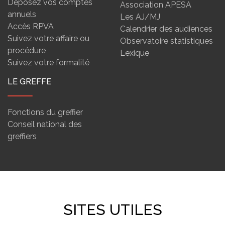
Déposez vos comptes
Association APESA
annuels
Les AJ/MJ
Accès RPVA
Calendrier des audiences
Suivez votre affaire ou
Observatoire statistiques
procédure
Lexique
Suivez votre formalité
LE GREFFE
Fonctions du greffier
Conseil national des
greffiers
SITES UTILES