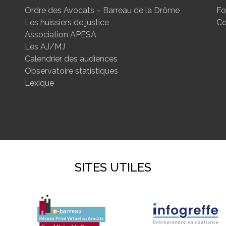
Ordre des Avocats – Barreau de la Drôme
Fo
Les huissiers de justice
Co
Association APESA
Les AJ/MJ
Calendrier des audiences
Observatoire statistiques
Lexique
SITES UTILES