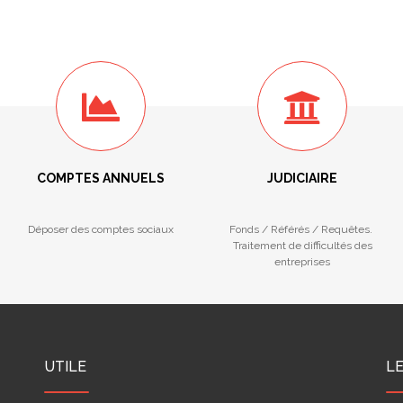
COMPTES ANNUELS
JUDICIAIRE
Déposer des comptes sociaux
Fonds / Référés / Requêtes.
Traitement de difficultés des
entreprises
UTILE
L