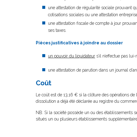
une attestation de régularité sociale prouvant q
cotisations sociales ou une attestation entrepr
une attestation fiscale de compte à jour prouvan
ses taxes
.
Pièces justificatives à joindre au dossier
un pouvoir du liquidateur
s’il n’effectue pas lu
une attestation de parution dans un journal d’a
Coût
Le coût est de 13,16 € si la clôture des opérations de 
dissolution a déjà été déclarée au registre du commerc
NB: Si la société possède un ou des établissements s
situés un ou plusieurs établissements supplémentaire