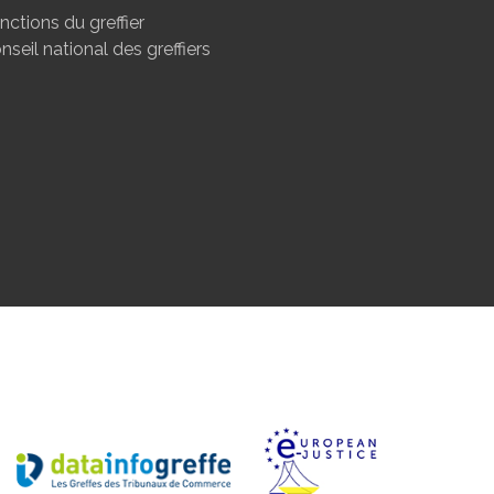
nctions du greffier
nseil national des greffiers