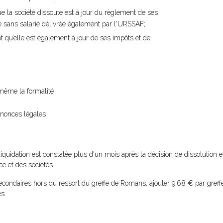
ue la société dissoute est à jour du règlement de ses
ise sans salarié délivrée également par l'URSSAF;
t qu’elle est également à jour de ses impôts et de
i-même la formalité
nnonces légales
liquidation est constatée plus d'un mois après la décision de dissolution e
e et des sociétés.
econdaires hors du ressort du greffe de Romans, ajouter 9,68 € par greff
s.