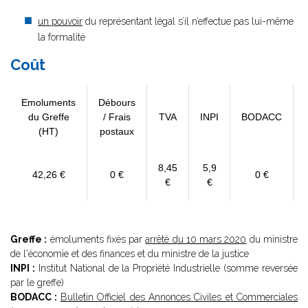
un pouvoir
du représentant légal s’il n’effectue pas lui-même
la formalité
Coût
Emoluments
Débours
du Greffe
/ Frais
TVA
INPI
BODACC
(HT)
postaux
8,45
5,9
42,26 €
0 €
0 €
€
€
Greffe :
émoluments fixés par
arrêté du 10 mars 2020
du ministre
de l'économie et des finances et du ministre de la justice
INPI :
Institut National de la Propriété Industrielle (somme reversée
par le greffe)
BODACC :
Bulletin Officiel des Annonces Civiles et Commerciales