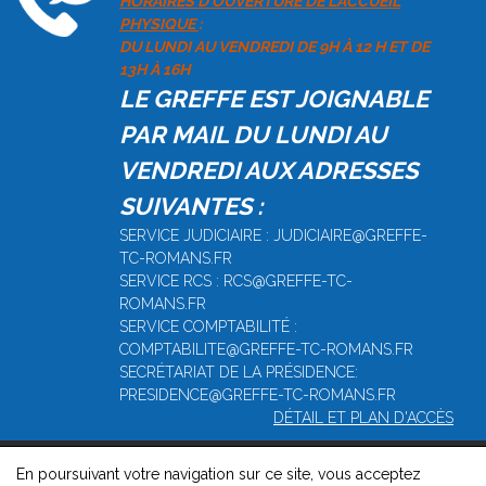
HORAIRES D'OUVERTURE DE L'ACCUEIL
PHYSIQUE
:
DU LUNDI AU VENDREDI DE 9H À 12 H ET DE
13H À 16H
LE GREFFE EST JOIGNABLE
PAR MAIL DU LUNDI AU
VENDREDI AUX ADRESSES
SUIVANTES :
SERVICE JUDICIAIRE : JUDICIAIRE@GREFFE-
TC-ROMANS.FR
SERVICE RCS : RCS@GREFFE-TC-
ROMANS.FR
SERVICE COMPTABILITÉ :
COMPTABILITE@GREFFE-TC-ROMANS.FR
SECRÉTARIAT DE LA PRÉSIDENCE:
PRESIDENCE@GREFFE-TC-ROMANS.FR
DÉTAIL ET PLAN D'ACCÈS
En poursuivant votre navigation sur ce site, vous acceptez
© 2026, Greffe du Tribunal de Commerce de Romans -