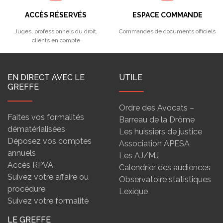
ACCÈS RÉSERVÉS
ESPACE COMMANDE
Juges, professionnels du droit,
Commandes de documents officiels
clients en compte
EN DIRECT AVEC LE
UTILE
GREFFE
Ordre des Avocats –
Faites vos formalités
Barreau de la Drôme
dématérialisées
Les huissiers de justice
Déposez vos comptes
Association APESA
annuels
Les AJ/MJ
Accès RPVA
Calendrier des audiences
Suivez votre affaire ou
Observatoire statistiques
procédure
Lexique
Suivez votre formalité
LE GREFFE