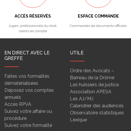
ACCÈS RÉSERVÉS
ESPACE COMMANDE
Juges, professionnels du droit,
Commandes de documents officiels
clients en compte
EN DIRECT AVEC LE
UTILE
GREFFE
Ordre des Avocats –
Faites vos formalités
Barreau de la Drôme
dématérialisées
Les huissiers de justice
Déposez vos comptes
Association APESA
annuels
Les AJ/MJ
Accès RPVA
Calendrier des audiences
Suivez votre affaire ou
Observatoire statistiques
procédure
Lexique
Suivez votre formalité