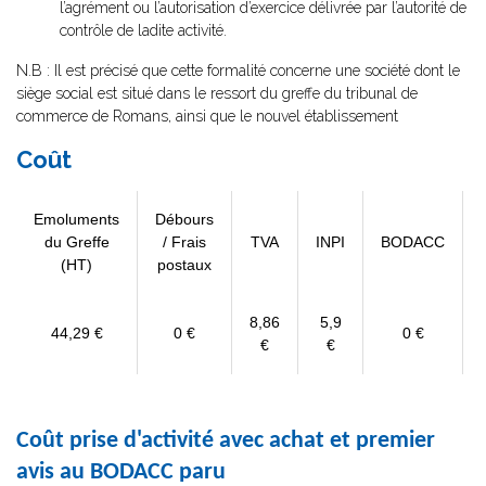
l’agrément ou l’autorisation d’exercice délivrée par l’autorité de
contrôle de ladite activité.
N.B : Il est précisé que cette formalité concerne une société dont le
siège social est situé dans le ressort du greffe du tribunal de
commerce de Romans, ainsi que le nouvel établissement
Coût
Emoluments
Débours
du Greffe
/ Frais
TVA
INPI
BODACC
(HT)
postaux
8,86
5,9
44,29 €
0 €
0 €
€
€
Coût prise d'activité avec achat et premier
avis au BODACC paru