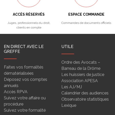
ACCÈS RÉSERVÉS
ESPACE COMMANDE
Juges, professionnels du droit,
Commandes de documents officiels
clients en compte
EN DIRECT AVEC LE
UTILE
GREFFE
Ordre des Avocats –
Faites vos formalités
Barreau de la Drôme
dématérialisées
Les huissiers de justice
Déposez vos comptes
Association APESA
annuels
Les AJ/MJ
Accès RPVA
Calendrier des audiences
Suivez votre affaire ou
Observatoire statistiques
procédure
Lexique
Suivez votre formalité