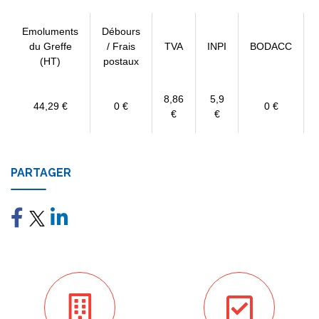
Emoluments
Débours
du Greffe
/ Frais
TVA
INPI
BODACC
(HT)
postaux
8,86
5,9
44,29 €
0 €
0 €
€
€
PARTAGER